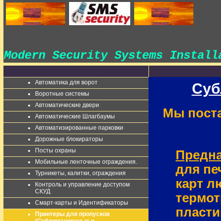
Modern Security Systems Instal
Автоматика для ворот
Cуб
Воротные системы
Автоматические двери
Мы пост
Автоматические Шлагбаумы
Автоматизированные парковки
Дорожные блокираторы
Посты охраны
Предна
Мобильные ленточные ограждения.
для пе
Турникеты, калитки, ограждения
карт л
Контроль и управление доступом
СКУД
термот
Смарт-карты и Идентификаторы
пласти
Принтеры для пропусков