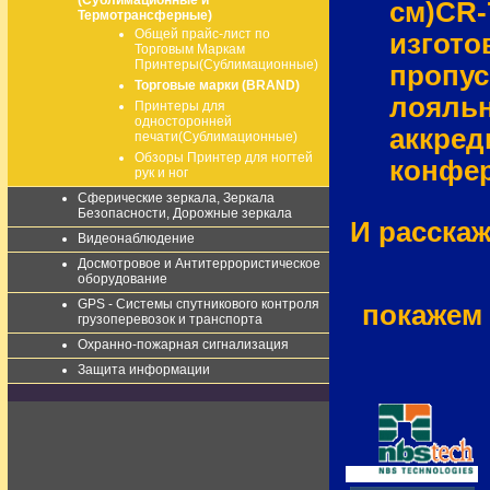
(Сублимационные и
cм)CR-
Термотрансферные)
Общей прайс-лист по
изгото
Торговым Маркам
Принтеры(Сублимационные)
пропус
Торговые марки (BRAND)
лояльн
Принтеры для
односторонней
аккред
печати(Сублимационные)
Обзоры Принтер для ногтей
конфер
рук и ног
Сферические зеркала, Зеркала
Безопасности, Дорожные зеркала
И расска
Видеонаблюдение
Досмотровое и Антитеррористическое
оборудование
GPS - Системы спутникового контроля
покажем
грузоперевозок и транспорта
Охранно-пожарная сигнализация
Защита информации