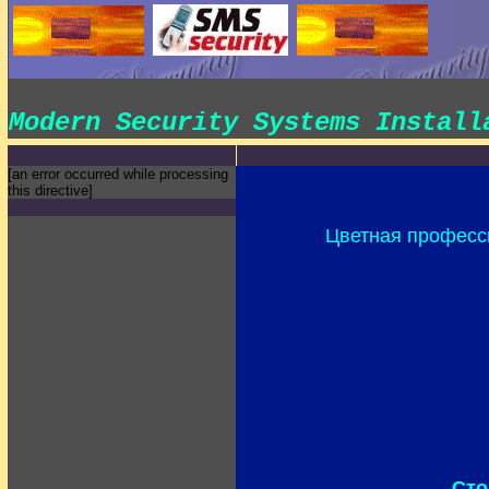
Modern Security Systems Instal
[an error occurred while processing
this directive]
Цветная професси
Сто