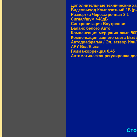
Дополнительные технические ха
Видеовыход Композитный 1В (p-
Развертка Чересстрочная 2:1
Сигнал/шум >48дБ
Синхронизация Внутренняя
Баланс белого Авто
Компенсация мерцания ламп 50
Компенсация заднего света Вкл
Автодиафрагма / Эл. затвор Или
АРУ Вкл/Выкл
Гамма-коррекция 0,45
Автоматическая регулировка ди
Сто