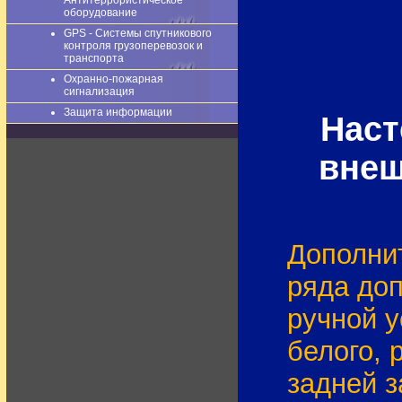
Антитеррористическое
оборудование
GPS - Системы спутникового
контроля грузоперевозок и
транспорта
Охранно-пожарная
сигнализация
Защита информации
Наст
внеш
Дополни
ряда до
ручной у
белого,
задней з