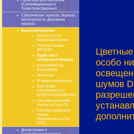
Принтеры для пропусков
(Сублимационные и
Термотрансферные)
Сферические зеркала, Зеркала
Безопасности, Дорожные
зеркала
Видеонаблюдение
Обзоры CCTV
Видеонаблюдение
Торговые марки
Цветные
(BRAND)
Прайс-лист
особо н
поТорговым Маркам
Классификатор -
Видеокамер
освещен
Мониторы
IP видеонаблюдение
шумов DN
СИСТЕМЫ
ПАНОРАМНОГО
разреше
ВИДЕОНАБЛЮДЕНИЯ.
Системы цифровой
устанавл
записи на базе ПК
Системы цифровой
дополни
записи
(Видеорегистратор
DVR.)
Досмотровое и