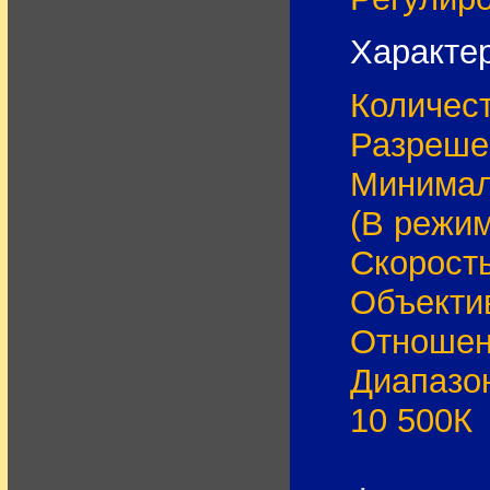
Характер
Количес
Разреше
Минималь
(В режи
Скорость
Объектив
Отношени
Диапазон
10 500К