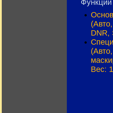
Функции
Основ
(Авто,
DNR, 
Специ
(Авто
маски
Вес: 1