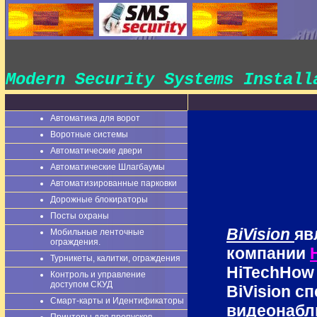
Modern Security Systems Instal
Автоматика для ворот
Воротные системы
Автоматические двери
Автоматические Шлагбаумы
Автоматизированные парковки
Дорожные блокираторы
Посты охраны
BiVision
яв
Мобильные ленточные
ограждения.
компании
Турникеты, калитки, ограждения
HiTechHow 
Контроль и управление
доступом СКУД
BiVision с
Смарт-карты и Идентификаторы
видеонабл