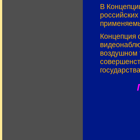
В Концепци
российских
применяемы
Концепция 
видеонаблю
воздушном т
совершенст
государства