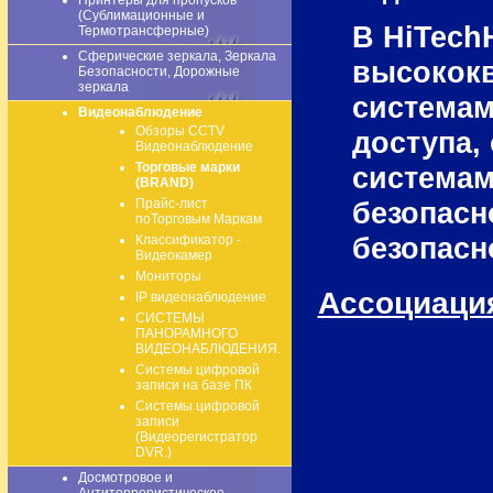
Принтеры для пропусков
(Сублимационные и
В HiTech
Термотрансферные)
Сферические зеркала, Зеркала
высокок
Безопасности, Дорожные
зеркала
системам
Видеонаблюдение
Обзоры CCTV
доступа,
Видеонаблюдение
Торговые марки
системам
(BRAND)
Прайс-лист
безопасн
поТорговым Маркам
безопасн
Классификатор -
Видеокамер
Мониторы
Ассоциация
IP видеонаблюдение
СИСТЕМЫ
ПАНОРАМНОГО
ВИДЕОНАБЛЮДЕНИЯ.
Системы цифровой
записи на базе ПК
Системы цифровой
записи
(Видеорегистратор
DVR.)
Досмотровое и