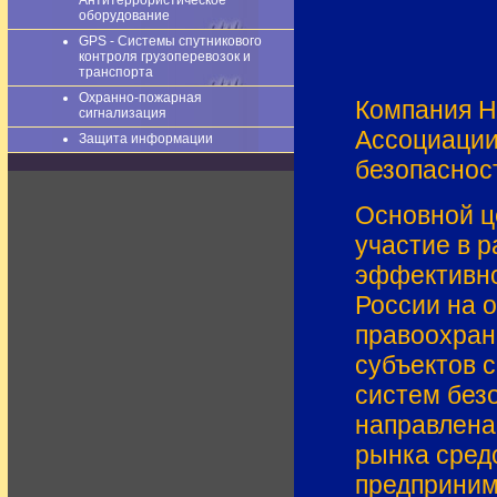
Антитеррористическое
оборудование
GPS - Системы спутникового
контроля грузоперевозок и
транспорта
Охранно-пожарная
Компания H
сигнализация
Ассоциации
Защита информации
безопаснос
Основной ц
участие в 
эффективно
России на 
правоохран
субъектов 
систем без
направлена
рынка сред
предприним