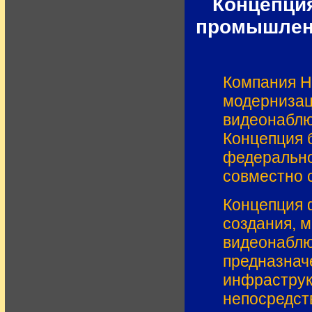
Концепция
промышленн
Компания H
модернизац
видеонаблю
Концепция 
федерально
совместно 
Концепция 
создания, 
видеонаблю
предназнач
инфраструк
непосредст