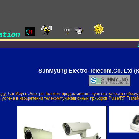
lation
SunMyung Electro-Telecom.Со.,Ltd (
году, СанМиунг Электро-Телеком предоставляет лучшего качества обору
 успеха в изобретении телекоммуникационных приборов Pulse/RF Transform