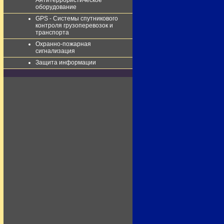
Антитеррористическое
оборудование
GPS - Системы спутникового
контроля грузоперевозок и
транспорта
Охранно-пожарная
сигнализация
Защита информации