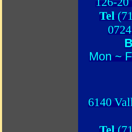
126-20
Tel
(7
07
B
Mon ~ F
6140 Val
Tel
(7