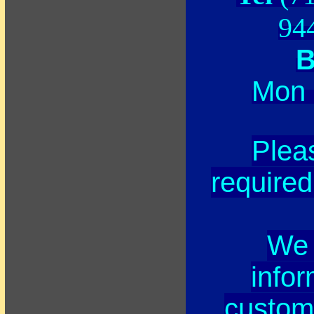
9
B
Mon 
Pleas
required
W
infor
custome