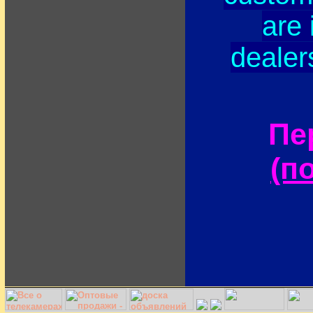
are 
dealer
Пе
(п