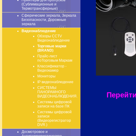
Принтеры для пропусков
(Сублимационные и
Термотрансферные)
Сферические зеркала, Зеркала
Безопасности, Дорожные
зеркала
Видеонаблюдение
Обзоры CCTV
Видеонаблюдение
Торговые марки
(BRAND)
Прайс-лист
поТорговым Маркам
Классификатор -
Видеокамер
Мониторы
IP видеонаблюдение
СИСТЕМЫ
ПАНОРАМНОГО
Перейт
ВИДЕОНАБЛЮДЕНИЯ.
Системы цифровой
записи на базе ПК
Системы цифровой
записи
(Видеорегистратор
DVR.)
Досмотровое и