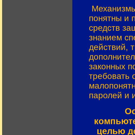
Механизмы
понятны и 
средств за
знанием сп
действий, 
дополнител
законных п
требовать 
малопонятн
паролей и и
О
компьюте
целью д