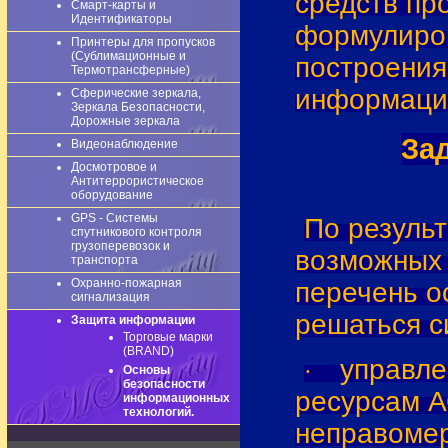
средств пр
Смарт-карты и
Идентификаторы
формулиро
Принтеры для пропусков
(Сублимационные и
построения
Термотрансферные)
информаци
Сферические зеркала,
Зеркала Безопасности,
Дорожные зеркала
За
Видеонаблюдение
Досмотровое и
Антитеррористическое
оборудование
GPS - Системы
По резуль
спутникового контроля
грузоперевозок и
возможных 
транспорта
Охранно-пожарная
перечень о
сигнализация
решаться с
Защита информации
Торговые марки
(BRAND)
управле
·
Основы
безопасности
ресурсам А
информационных
технологий.
неправомер