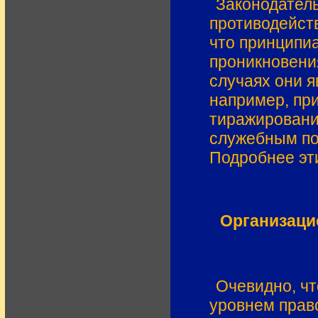
Законодател
противодейст
что принципи
проникновени
случаях они 
например, пр
тиражировани
служебным по
Подробнее эти
Организац
Очевидно, чт
уровнем право