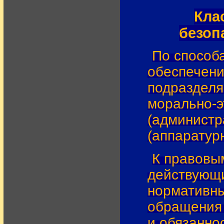
Кла
безоп
По способ
обеспечени
подразделя
морально-э
(администр
(аппаратур
К правовы
действующи
нормативны
обращения
и обязанно