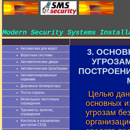
Modern Security Systems Instal
Автоматика для ворот
3.
ОСНОВ
Воротные системы
УГРОЗА
Автоматические двери
Автоматические Шлагбаумы
ПОСТРОЕНИ
Автоматизированные
парковки
Дорожные блокираторы
Целью дан
Посты охраны
Мобильные ленточные
основных и
ограждения.
Турникеты, калитки,
угрозам бе
ограждения
организаци
Контроль и управление
доступом СКУД