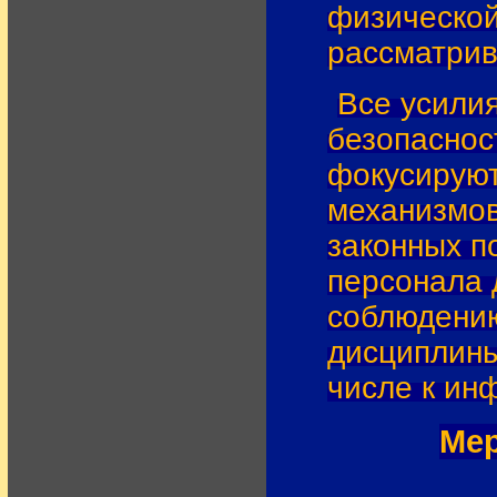
физической
рассматрив
Все усили
безопаснос
фокусируют
механизмов
законных п
персонала 
соблюдению
дисциплины
числе к ин
Мер