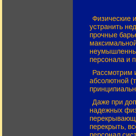
Физические 
устранить не
прочные барь
максимальной
неумышленных
персонала и 
Рассмотрим и
абсолютной (
принципиальн
Даже при до
надежных физ
перекрывающи
перекрыть, вс
персонал сис