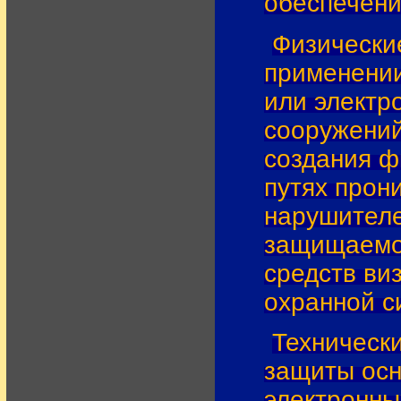
обеспечения
Физически
применении
или электр
сооружений
создания ф
путях прон
нарушителе
защищаемой
средств ви
охранной с
Техническ
защиты осн
электронны