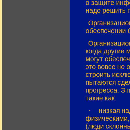
о защите инф
надо решить 
Организацио
обеспечении 
Организацион
когда другие 
могут обеспе
это вовсе не 
строить исклю
пытаются сдел
прогресса. Э
такие как:
·
низкая н
физическими,
(люди склонн