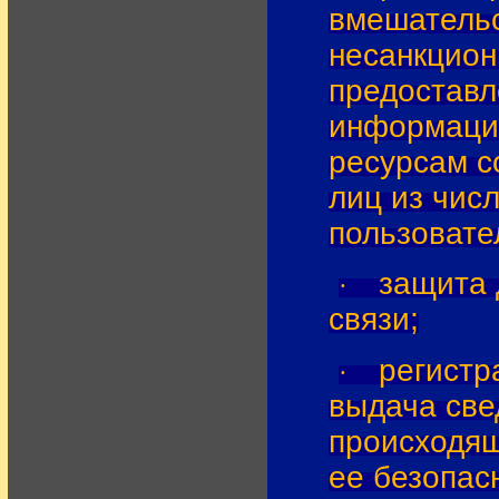
вмешательс
несанкцион
предоставл
информаци
ресурсам с
лиц из чис
пользовате
защита 
·
связи;
регистр
·
выдача све
происходящ
ее безопас