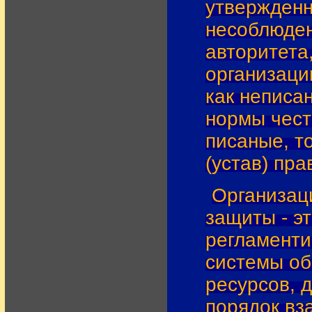
утвержденн
несоблюден
авторитета
организаци
как неписа
нормы честн
писаные, т
(устав) пр
Организац
защиты - э
регламент
системы об
ресурсов, 
порядок вз