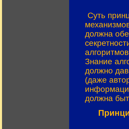
Суть прин
механизмов
должна обе
секретност
алгоритмов
Знание алг
должно дав
(даже автор
информация
должна быт
Принци