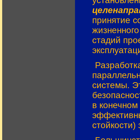
установлен
целенапра
принятие с
жизненного
стадий прое
эксплуатац
Разработк
параллельн
системы. Э
безопаснос
в конечном
эффективны
стойкости)