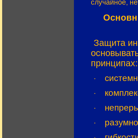
случайное, н
Основн
Защита ин
основыват
принципах:
системн
·
комплек
·
непреры
·
разумно
·
гибкост
·