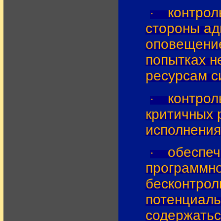
контрол
·
стороны ад
оповещение
попытках н
ресурсам с
контрол
·
критичных 
исполнения
обеспеч
·
программно
бесконтрол
потенциаль
содержатьс