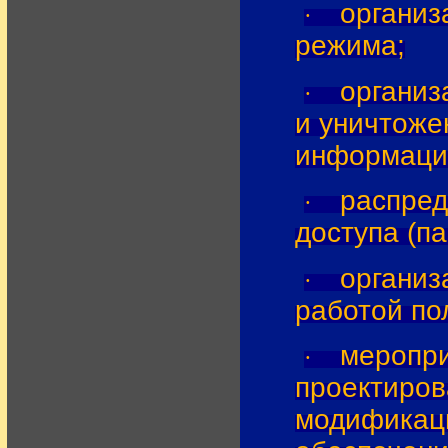
организ
·
режима;
организ
·
и уничтоже
информаци
распред
·
доступа (па
организ
·
работой по
меропри
·
проектиров
модификаци