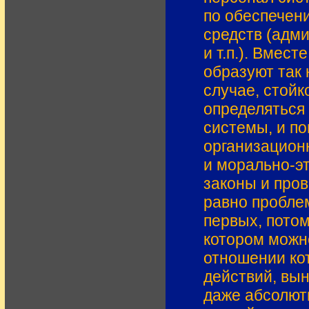
по обеспечен
средств (адм
и т.п.). Вмес
образуют так 
случае, стойк
определяться
системы, и по
организацион
и морально-э
законы и пров
равно проблем
первых, потом
котором можн
отношении ко
действий, вы
даже абсолют