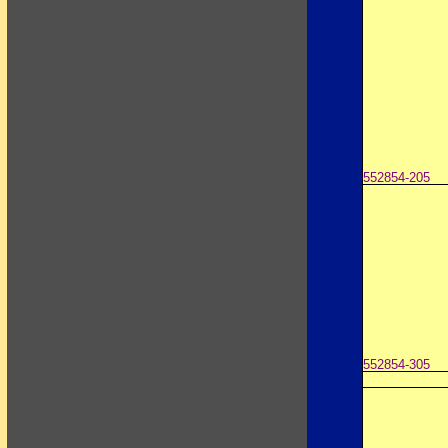
552854-205
552854-305