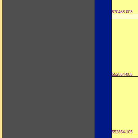
570468-003
552854-005
552854-105