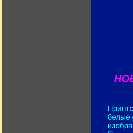
НОВ
Принте
белые 
изобра