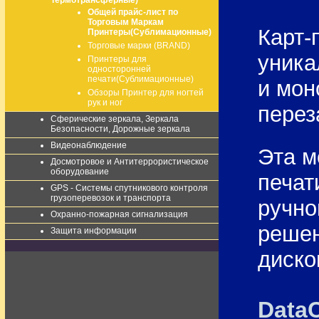
Термотрансферные)
Общей прайс-лист по
Торговым Маркам
Карт-
Принтеры(Сублимационные)
Торговые марки (BRAND)
уника
Принтеры для
односторонней
печати(Сублимационные)
и мон
Обзоры Принтер для ногтей
рук и ног
перез
Сферические зеркала, Зеркала
Безопасности, Дорожные зеркала
Видеонаблюдение
Эта м
Досмотровое и Антитеррористическое
оборудование
печат
GPS - Системы спутникового контроля
грузоперевозок и транспорта
ручно
Охранно-пожарная сигнализация
решен
Защита информации
диско
DataC