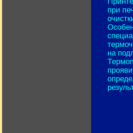
Принте
при пе
очистк
Особен
специа
термоч
на под
Термоп
прояви
опреде
резуль