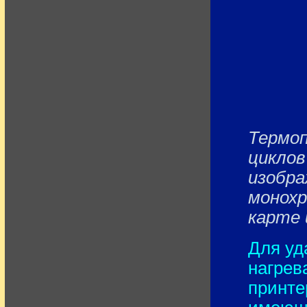
Термо
циклов
изобра
монохр
карте 
Для уд
нагрев
принте