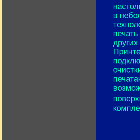
настол
в небо
технол
печать
других
Принте
подклю
очистк
печата
возмож
поверх
компле