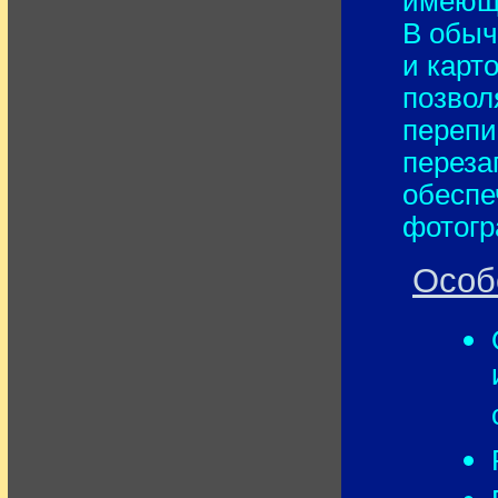
имеюща
В обыч
и карт
позвол
перепи
переза
обеспе
фотогр
Особ