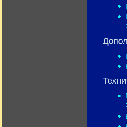
Допол
Техни